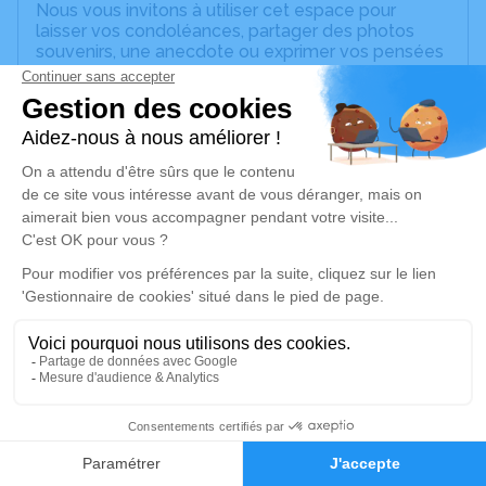
Nous vous invitons à utiliser cet espace pour
laisser vos condoléances, partager des photos
souvenirs, une anecdote ou exprimer vos pensées
à travers des poèmes ou des textes. Cet endroit
est un lieu d'expression dédié à honorer la
mémoire de Laurent ROSAR.
Je rends hommage
Cérémonie religieuse
jeudi 16 juillet 2026 à 10h00
Église Saint Sulpice de Limetz-Villez
78270 Limetz-Villez
Je rends hommage
26
Déroulé des obsèques
Faire-part
Hommages