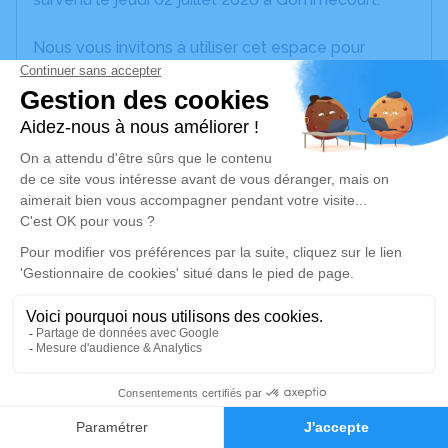
Nous vous invitons à utiliser cet espace pour
laisser vos condoléances, partager des photos
souvenirs, une anecdote ou exprimer vos pensées
à travers des poèmes ou des textes. Cet endroit
est un lieu d'expression dédié à honorer la
mémoire de Michelle BRUNACCI.
Un service de plantation d’arbre hommage est
disponible ici
.
Je rends hommage
Cérémonie civile
lundi 13 juillet 2026 à 13h30
2
Crématorium des Yvelines de Les Mureaux
Faire-part
Hommages
52 Rue de la Nouvelle France
78130 Les Mureaux