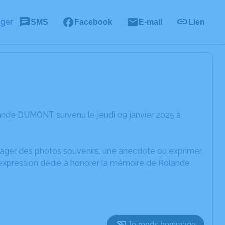
ager
SMS
Facebook
E-mail
Lien
ande DUMONT survenu le jeudi 09 janvier 2025 à
rtager des photos souvenirs, une anecdote ou exprimer
d'expression dédié à honorer la mémoire de Rolande
Je rends hommage