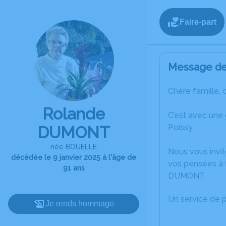
Faire-part
Message de 
Chère famille, 
Rolande
C’est avec une
Poissy.
DUMONT
née BOUELLE
Nous vous invit
décédée le 9 janvier 2025 à l'âge de
vos pensées à 
91 ans
DUMONT.
Un service de 
Je rends hommage