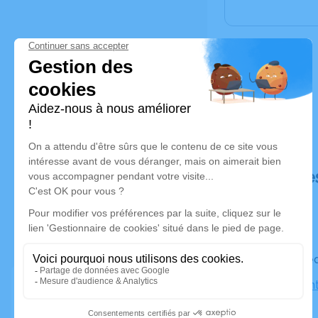
Déroulé de
Le mercred
Église Sai