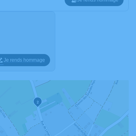
Je rends hommage
2