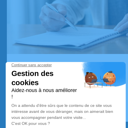
Prévoir ses obsèques
Penser de son vivant à ses propres funérailles
est une réflexion difficile à mettre en oeuvre mais
permet d'anticiper ses propres obsèques,
rassembler ses volontés, budgétiser pour l’avenir
et penser à ses proches.
En savoir plus
:
Prévoir
ses