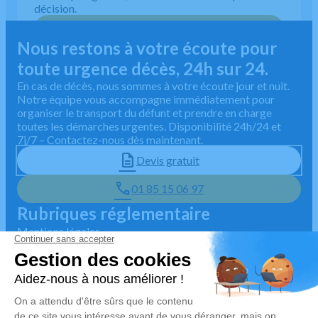
décision.
01 85 15 06 97
Nous restons à votre écoute pour
toute urgence décès, 24h sur 24.
En cas de décès, nous sommes à votre écoute jour et nuit.
Notre équipe vous accompagne immédiatement pour
organiser le transport du défunt et prendre en charge
toutes les démarches urgentes. Disponibilité 24h/24 et
7j/7 – Contactez-nous dès maintenant.
Devis gratuit
01 85 15 06 97
Rubriques réglementaire
Mentions légales
Politique de traitement des données personnelles
Politique d'utilisation des cookies
Gestionnaire de cookies
Zone d'intervention