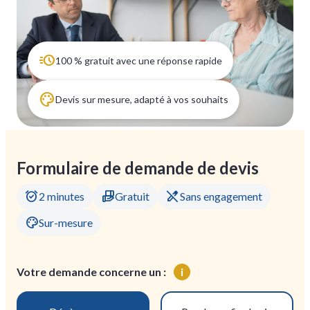
100 % gratuit avec une réponse rapide
Devis sur mesure, adapté à vos souhaits
Formulaire de demande de devis
alarm_on
hand_package
edit_off
2 minutes
Gratuit
Sans engagement
palette
Sur-mesure
Votre demande concerne un :
i