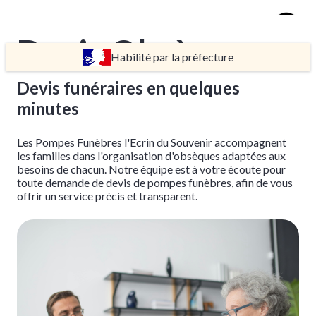
Devis Obsèques
Habilité par la préfecture
TARIFS
Devis funéraires en quelques
DEVIS
minutes
DÉMARCHES
CRÉMATION / INCINÉRATION
Les Pompes Funèbres l'Ecrin du Souvenir accompagnent
TRANSPORT
les familles dans l'organisation d'obsèques adaptées aux
besoins de chacun. Notre équipe est à votre écoute pour
ORGANISATION / PRÉPARATION
toute demande de devis de pompes funèbres, afin de vous
offrir un service précis et transparent.
URGENCE / ASSISTANCE
AGENCES
BONNIÈRES-SUR-SEINE